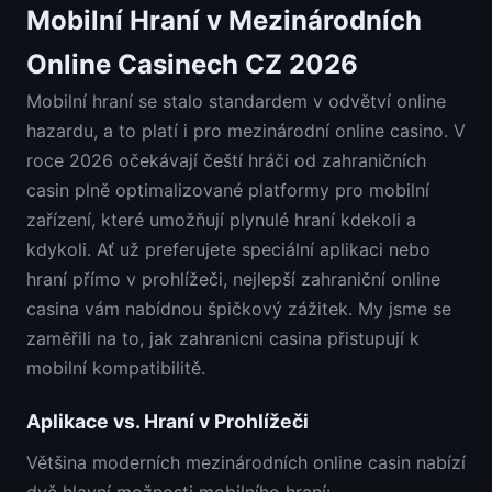
Mobilní Hraní v Mezinárodních
Online Casinech CZ 2026
Mobilní hraní se stalo standardem v odvětví online
hazardu, a to platí i pro mezinárodní online casino. V
roce 2026 očekávají čeští hráči od zahraničních
casin plně optimalizované platformy pro mobilní
zařízení, které umožňují plynulé hraní kdekoli a
kdykoli. Ať už preferujete speciální aplikaci nebo
hraní přímo v prohlížeči, nejlepší zahraniční online
casina vám nabídnou špičkový zážitek. My jsme se
zaměřili na to, jak zahranicni casina přistupují k
mobilní kompatibilitě.
Aplikace vs. Hraní v Prohlížeči
Většina moderních mezinárodních online casin nabízí