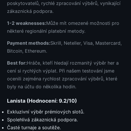
poskytovatelů, rychlé zpracování výběrů, vynikající
zákaznická podpora.
1-2 weaknesses:
Může mít omezené možnosti pro
některé regionální platební metody.
Payment methods:
Skrill, Neteller, Visa, Mastercard,
Bitcoin, Ethereum.
Best for:
Hráče, kteří hledají rozmanitý výběr her a
cení si rychlých výplat. Při našem testování jsme
ocenili zejména rychlost zpracování výběrů, které
byly na účtu do několika hodin.
Lanista (Hodnocení: 9.2/10)
Exkluzivní výběr prémiových slotů.
Spolehlivá zákaznická podpora.
Časté turnaje a soutěže.