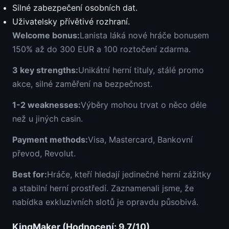
Silné zabezpečení osobních dat.
Uživatelsky přívětivé rozhraní.
Welcome bonus:
Lanista láká nové hráče bonusem
150% až do 300 EUR a 100 roztočení zdarma.
3 key strengths:
Unikátní herní tituly, stálé promo
akce, silné zaměření na bezpečnost.
1-2 weaknesses:
Výběry mohou trvat o něco déle
než u jiných casin.
Payment methods:
Visa, Mastercard, Bankovní
převod, Revolut.
Best for:
Hráče, kteří hledají jedinečné herní zážitky
a stabilní herní prostředí. Zaznamenali jsme, že
nabídka exkluzivních slotů je opravdu působivá.
KingMaker (Hodnocení: 9.7/10)