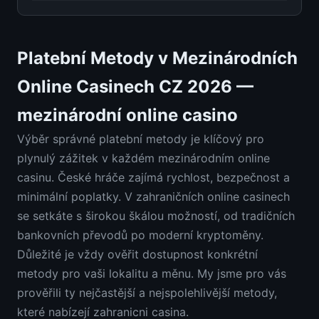
Platební Metody v Mezinárodních
Online Casinech CZ 2026 —
mezinárodní online casino
Výběr správné platební metody je klíčový pro
plynulý zážitek v každém mezinárodním online
casinu. České hráče zajímá rychlost, bezpečnost a
minimální poplatky. V zahraničních online casinech
se setkáte s širokou škálou možností, od tradičních
bankovních převodů po moderní kryptoměny.
Důležité je vždy ověřit dostupnost konkrétní
metody pro vaši lokalitu a měnu. My jsme pro vás
prověřili ty nejčastější a nejspolehlivější metody,
které nabízejí zahranicni casina.