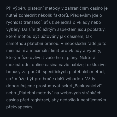
Při výběru platební metody v zahraničním casino je
nutné zohlednit několik faktorů. Především jde o
rychlost transakcí, ať už se jedná o vklady nebo
výběry. Dalším důležitým aspektem jsou poplatky,
které mohou být účtovány jak casinem, tak
samotnou platební bránou. V neposlední řadě je to
minimální a maximální limit pro vklady a výběry,
který může ovlivnit vaše herní plány. Některá
mezinárodní online casina navíc nabízejí exkluzivní
bonusy za použití specifických platebních metod,
což může být pro hráče další výhodou. Vždy
doporučujeme prostudovat sekci „Bankovnictví“
nebo „Platební metody“ na webových stránkách
casina před registrací, aby nedošlo k nepříjemným
překvapením.