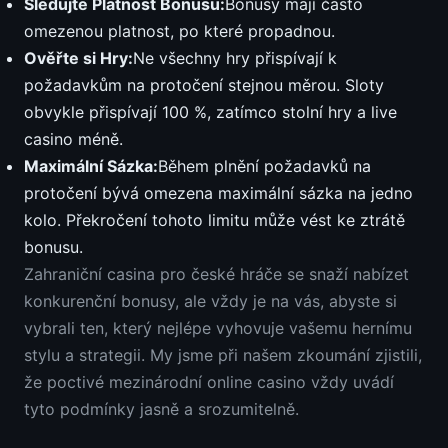
Sledujte Platnost Bonusu:
Bonusy mají často
omezenou platnost, po které propadnou.
Ověřte si Hry:
Ne všechny hry přispívají k
požadavkům na protočení stejnou měrou. Sloty
obvykle přispívají 100 %, zatímco stolní hry a live
casino méně.
Maximální Sázka:
Během plnění požadavků na
protočení bývá omezena maximální sázka na jedno
kolo. Překročení tohoto limitu může vést ke ztrátě
bonusu.
Zahraniční casina pro české hráče se snaží nabízet
konkurenční bonusy, ale vždy je na vás, abyste si
vybrali ten, který nejlépe vyhovuje vašemu hernímu
stylu a strategii. My jsme při našem zkoumání zjistili,
že poctivé mezinárodní online casino vždy uvádí
tyto podmínky jasně a srozumitelně.