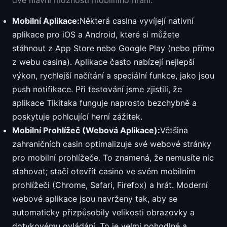
dvě hlavní možnosti mobilního hraní:
Mobilní Aplikace:
Některá casina vyvíjejí nativní
aplikace pro iOS a Android, které si můžete
stáhnout z App Store nebo Google Play (nebo přímo
z webu casina). Aplikace často nabízejí nejlepší
výkon, rychlejší načítání a speciální funkce, jako jsou
push notifikace. Při testování jsme zjistili, že
aplikace Tikitaka funguje naprosto bezchybně a
poskytuje pohlcující herní zážitek.
Mobilní Prohlížeč (Webová Aplikace):
Většina
zahraničních casin optimalizuje své webové stránky
pro mobilní prohlížeče. To znamená, že nemusíte nic
stahovat; stačí otevřít casino ve svém mobilním
prohlížeči (Chrome, Safari, Firefox) a hrát. Moderní
webové aplikace jsou navrženy tak, aby se
automaticky přizpůsobily velikosti obrazovky a
dotykovému ovládání. To je velmi pohodlné a