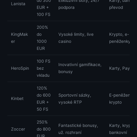
do 300
Exkluzivní sloty, 24/7
Karty, bankov
Lanista
EUR +
podpora
převod
100 FS
200%
KingMak
do
Vysoké limity, live
Krypto, e-
er
1000
casino
peněženky
EUR
100 FS
Inovativní gamifikace,
HeroSpin
bez
Karty, Paysaf
bonusy
vkladu
120%
do 600
Sportovní sázky,
E-peněženky,
Kinbet
EUR +
vysoké RTP
krypto
50 FS
250%
Fantastické bonusy,
Karty, krypto,
Zoccer
do 800
už. rozhraní
bankovní
EUR