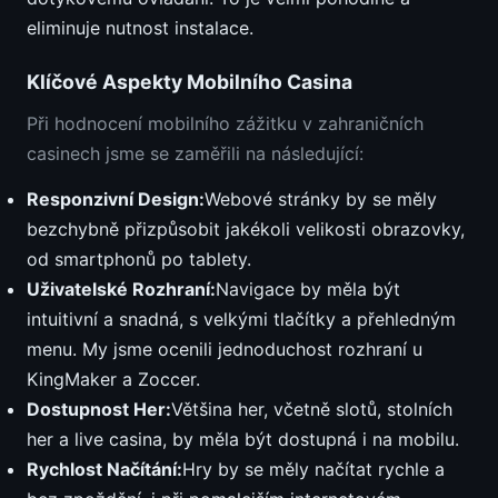
eliminuje nutnost instalace.
Klíčové Aspekty Mobilního Casina
Při hodnocení mobilního zážitku v zahraničních
casinech jsme se zaměřili na následující:
Responzivní Design:
Webové stránky by se měly
bezchybně přizpůsobit jakékoli velikosti obrazovky,
od smartphonů po tablety.
Uživatelské Rozhraní:
Navigace by měla být
intuitivní a snadná, s velkými tlačítky a přehledným
menu. My jsme ocenili jednoduchost rozhraní u
KingMaker a Zoccer.
Dostupnost Her:
Většina her, včetně slotů, stolních
her a live casina, by měla být dostupná i na mobilu.
Rychlost Načítání:
Hry by se měly načítat rychle a