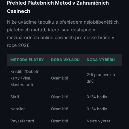
Přehled Platebních Metod v Zahraničních
Casinech
Níže uvádíme tabulku s přehledem nejoblíbenějších
platebních metod, které jsou dostupné v
mezinárodních online casinech pro české hráče v
roce 2026.
METODA PLATBY
DOBA VKLADU
DOBA VÝBĚRU
PO
Kreditní/Debetní
2-5 pracovních
Můž
karty (Visa,
Okamžitě
dnů
lišit
Mastercard)
Skrill
Okamžitě
0-24 hodin
Níz
Neteller
Okamžitě
0-24 hodin
Níz
Paysafecard
Okamžitě
Nelze vybrat
Žád